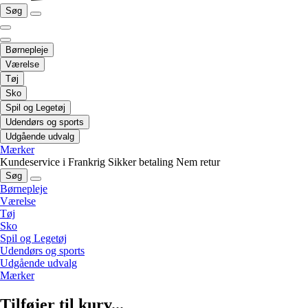
Søg
Børnepleje
Værelse
Tøj
Sko
Spil og Legetøj
Udendørs og sports
Udgående udvalg
Mærker
Kundeservice i Frankrig
Sikker betaling
Nem retur
Søg
Børnepleje
Værelse
Tøj
Sko
Spil og Legetøj
Udendørs og sports
Udgående udvalg
Mærker
Tilføjer til kurv...