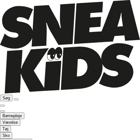
Søg
Børnepleje
Værelse
Tøj
Sko