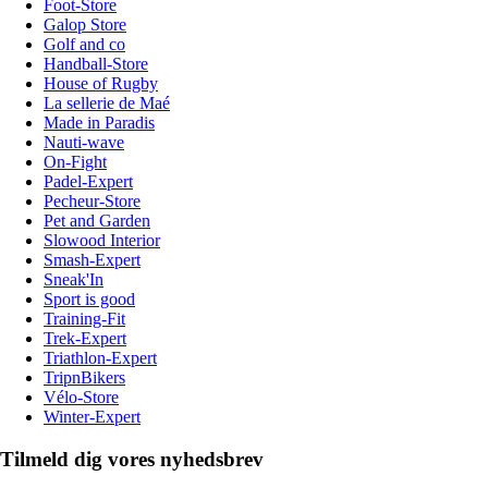
Foot-Store
Galop Store
Golf and co
Handball-Store
House of Rugby
La sellerie de Maé
Made in Paradis
Nauti-wave
On-Fight
Padel-Expert
Pecheur-Store
Pet and Garden
Slowood Interior
Smash-Expert
Sneak'In
Sport is good
Training-Fit
Trek-Expert
Triathlon-Expert
TripnBikers
Vélo-Store
Winter-Expert
Tilmeld dig vores nyhedsbrev