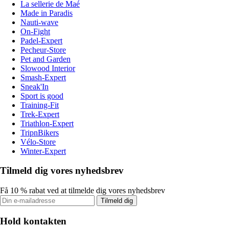
La sellerie de Maé
Made in Paradis
Nauti-wave
On-Fight
Padel-Expert
Pecheur-Store
Pet and Garden
Slowood Interior
Smash-Expert
Sneak'In
Sport is good
Training-Fit
Trek-Expert
Triathlon-Expert
TripnBikers
Vélo-Store
Winter-Expert
Tilmeld dig vores nyhedsbrev
Få 10 % rabat ved at tilmelde dig vores nyhedsbrev
Tilmeld dig
Hold kontakten