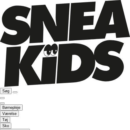
Søg
Børnepleje
Værelse
Tøj
Sko