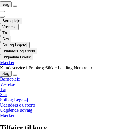
Søg
Børnepleje
Værelse
Tøj
Sko
Spil og Legetøj
Udendørs og sports
Udgående udvalg
Mærker
Kundeservice i Frankrig
Sikker betaling
Nem retur
Søg
Børnepleje
Værelse
Tøj
Sko
Spil og Legetøj
Udendørs og sports
Udgående udvalg
Mærker
Tilføjer til kurv...