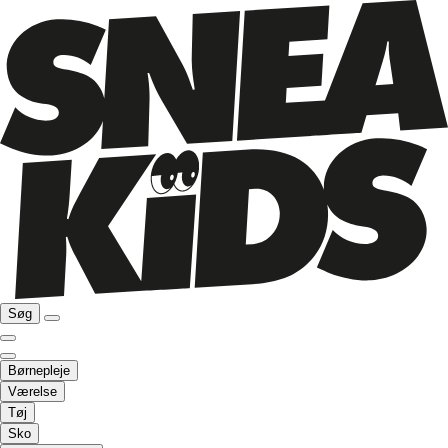
Søg
Børnepleje
Værelse
Tøj
Sko