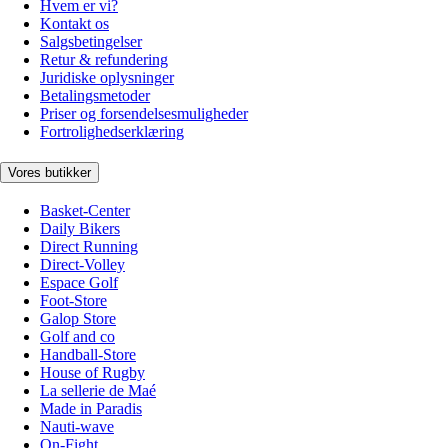
Hvem er vi?
Kontakt os
Salgsbetingelser
Retur & refundering
Juridiske oplysninger
Betalingsmetoder
Priser og forsendelsesmuligheder
Fortrolighedserklæring
Vores butikker
Basket-Center
Daily Bikers
Direct Running
Direct-Volley
Espace Golf
Foot-Store
Galop Store
Golf and co
Handball-Store
House of Rugby
La sellerie de Maé
Made in Paradis
Nauti-wave
On-Fight