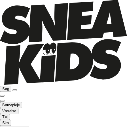
Søg
Børnepleje
Værelse
Tøj
Sko