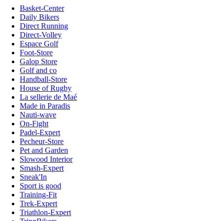
Basket-Center
Daily Bikers
Direct Running
Direct-Volley
Espace Golf
Foot-Store
Galop Store
Golf and co
Handball-Store
House of Rugby
La sellerie de Maé
Made in Paradis
Nauti-wave
On-Fight
Padel-Expert
Pecheur-Store
Pet and Garden
Slowood Interior
Smash-Expert
Sneak'In
Sport is good
Training-Fit
Trek-Expert
Triathlon-Expert