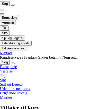
Søg
Børnepleje
Værelse
Tøj
Sko
Spil og Legetøj
Udendørs og sports
Udgående udvalg
Mærker
Kundeservice i Frankrig
Sikker betaling
Nem retur
Søg
Børnepleje
Værelse
Tøj
Sko
Spil og Legetøj
Udendørs og sports
Udgående udvalg
Mærker
Tilføjer til kurv...