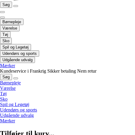
Søg
Børnepleje
Værelse
Tøj
Sko
Spil og Legetøj
Udendørs og sports
Udgående udvalg
Mærker
Kundeservice i Frankrig
Sikker betaling
Nem retur
Søg
Børnepleje
Værelse
Tøj
Sko
Spil og Legetøj
Udendørs og sports
Udgående udvalg
Mærker
Tilføjer til kurv...