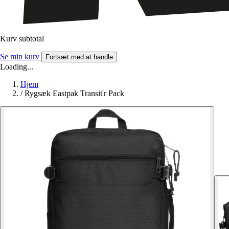
Kurv subtotal
Se min kurv
Fortsæt med at handle
Loading...
Hjem
/
Rygsæk Eastpak Transit'r Pack