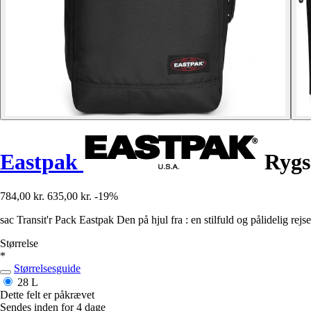
Eastpak
Rygs
784,00 kr.
635,00 kr.
-19%
sac Transit'r Pack Eastpak Den på hjul fra : en stilfuld og pålidelig r
Størrelse
*
Størrelsesguide
28 L
Dette felt er påkrævet
Sendes inden for 4 dage