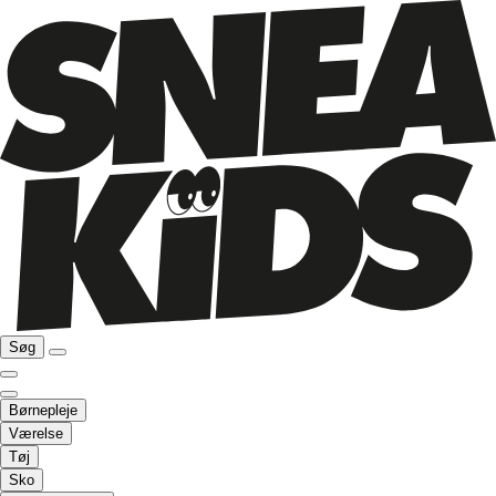
Søg
Børnepleje
Værelse
Tøj
Sko