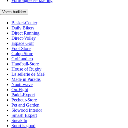
Fortrolighedserklæring
Vores butikker
Basket-Center
Daily Bikers
Direct Running
Direct-Volley
Espace Golf
Foot-Store
Galop Store
Golf and co
Handball-Store
House of Rugby
La sellerie de Maé
Made in Paradis
Nauti-wave
On-Fight
Padel-Expert
Pecheur-Store
Pet and Garden
Slowood Interior
Smash-Expert
Sneak'In
Sport is good