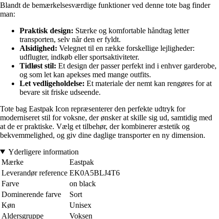
Blandt de bemærkelsesværdige funktioner ved denne tote bag finder
man:
Praktisk design:
Stærke og komfortable håndtag letter
transporten, selv når den er fyldt.
Alsidighed:
Velegnet til en række forskellige lejligheder:
udflugter, indkøb eller sportsaktiviteter.
Tidløst stil:
Et design der passer perfekt ind i enhver garderobe,
og som let kan apekses med mange outfits.
Let vedligeholdelse:
Et materiale der nemt kan rengøres for at
bevare sit friske udseende.
Tote bag Eastpak Icon repræsenterer den perfekte udtryk for
moderniseret stil for voksne, der ønsker at skille sig ud, samtidig med
at de er praktiske. Vælg et tilbehør, der kombinerer æstetik og
bekvemmelighed, og giv dine daglige transporter en ny dimension.
Yderligere information
Mærke
Eastpak
Leverandør reference
EK0A5BLJ4T6
Farve
on black
Dominerende farve
Sort
Køn
Unisex
Aldersgruppe
Voksen