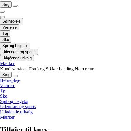
Søg
Børnepleje
Værelse
Tøj
Sko
Spil og Legetøj
Udendørs og sports
Udgående udvalg
Mærker
Kundeservice i Frankrig
Sikker betaling
Nem retur
Søg
Børnepleje
Værelse
Tøj
Sko
Spil og Legetøj
Udendørs og sports
Udgående udvalg
Mærker
Tilføjer til kurv...