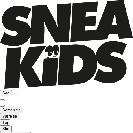
Søg
Børnepleje
Værelse
Tøj
Sko