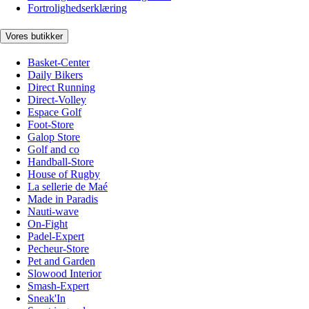
Fortrolighedserklæring
Vores butikker
Basket-Center
Daily Bikers
Direct Running
Direct-Volley
Espace Golf
Foot-Store
Galop Store
Golf and co
Handball-Store
House of Rugby
La sellerie de Maé
Made in Paradis
Nauti-wave
On-Fight
Padel-Expert
Pecheur-Store
Pet and Garden
Slowood Interior
Smash-Expert
Sneak'In