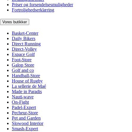
Priser og forsendelsesmuligheder
Fortrolighedserklæring
Vores butikker
Basket-Center
Daily Bikers
Direct Running
Direct-Volley
Espace Golf
Foot-Store
Galop Store
Golf and co
Handball-Store
House of Rugby
La sellerie de Maé
Made in Paradis
Nauti-wave
On-Fight
Padel-Expert
Pecheur-Store
Pet and Garden
Slowood Interior
Smash-Expert