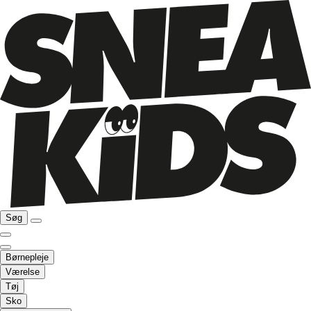
Søg
Børnepleje
Værelse
Tøj
Sko