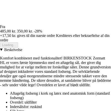
Fra
485,00 kr.
350,00 kr.
-28%
+17,50 kr.
gives til din naeste ordre
Krediteres efter bekraeftelse af din
ordre
Loading...
Beskrivelse
Komfort kombineret med funktionalitet! BIRKENSTOCK Zermatt
HL er vores første hjemmesko med en aftagelig sål, der giver dig
mulighed for at vælge mellem tre forskellige såler. Denne grundversion
af designet inkluderer vores standard fodseng. De selvklæbende
detaljer gør også morgenrutinerne mindre stressende takket være den
nemme håndtering. De sikrer desuden, at sandalerne bliver på fødderne
- selv under vilde lege! Overdelen er lavet af blødt uldfiltr.
Aftagelig fodseng i kork og latex med anatomisk form (standard
fodseng)
Overdel: uldfilter
Indersålsfor: ruskind