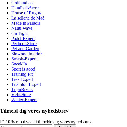
Golf and co
Handball-Store
House of Rugby
La sellerie de Maé
Made in Paradis
Nauti-wave
On-Fight
Padel-Expert
Pecheur-Store
Pet and Garden
Slowood Interior
Smash-Expert
Sneak'In
Sport is good
Training-Fit
Trek-Expert
Triathlon-Expert
TripnBikers
Vélo-Store
Winter-Expert
Tilmeld dig vores nyhedsbrev
Få 10 % rabat ved at tilmelde dig vores nyhedsbrev