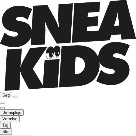
Søg
Børnepleje
Værelse
Tøj
Sko