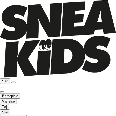
Søg
Børnepleje
Værelse
Tøj
Sko