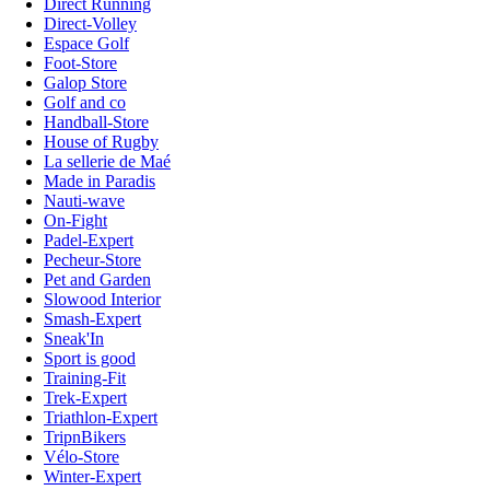
Direct Running
Direct-Volley
Espace Golf
Foot-Store
Galop Store
Golf and co
Handball-Store
House of Rugby
La sellerie de Maé
Made in Paradis
Nauti-wave
On-Fight
Padel-Expert
Pecheur-Store
Pet and Garden
Slowood Interior
Smash-Expert
Sneak'In
Sport is good
Training-Fit
Trek-Expert
Triathlon-Expert
TripnBikers
Vélo-Store
Winter-Expert