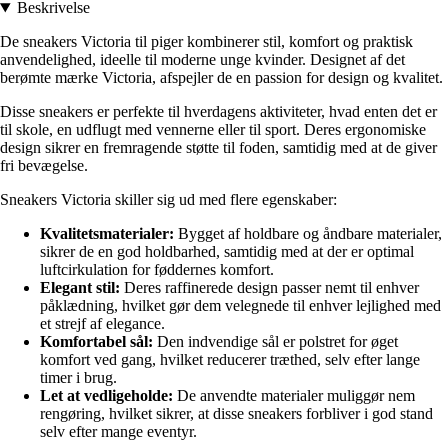
Beskrivelse
De sneakers Victoria til piger kombinerer stil, komfort og praktisk
anvendelighed, ideelle til moderne unge kvinder. Designet af det
berømte mærke Victoria, afspejler de en passion for design og kvalitet.
Disse sneakers er perfekte til hverdagens aktiviteter, hvad enten det er
til skole, en udflugt med vennerne eller til sport. Deres ergonomiske
design sikrer en fremragende støtte til foden, samtidig med at de giver
fri bevægelse.
Sneakers Victoria skiller sig ud med flere egenskaber:
Kvalitetsmaterialer:
Bygget af holdbare og åndbare materialer,
sikrer de en god holdbarhed, samtidig med at der er optimal
luftcirkulation for føddernes komfort.
Elegant stil:
Deres raffinerede design passer nemt til enhver
påklædning, hvilket gør dem velegnede til enhver lejlighed med
et strejf af elegance.
Komfortabel sål:
Den indvendige sål er polstret for øget
komfort ved gang, hvilket reducerer træthed, selv efter lange
timer i brug.
Let at vedligeholde:
De anvendte materialer muliggør nem
rengøring, hvilket sikrer, at disse sneakers forbliver i god stand
selv efter mange eventyr.