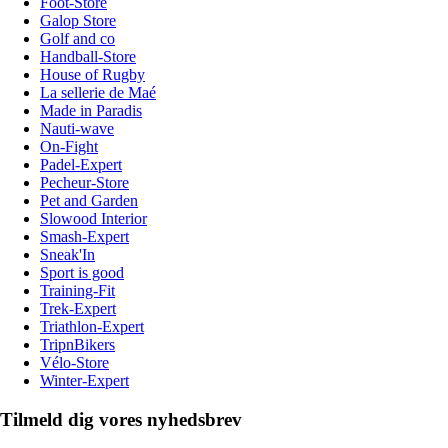
Foot-Store
Galop Store
Golf and co
Handball-Store
House of Rugby
La sellerie de Maé
Made in Paradis
Nauti-wave
On-Fight
Padel-Expert
Pecheur-Store
Pet and Garden
Slowood Interior
Smash-Expert
Sneak'In
Sport is good
Training-Fit
Trek-Expert
Triathlon-Expert
TripnBikers
Vélo-Store
Winter-Expert
Tilmeld dig vores nyhedsbrev