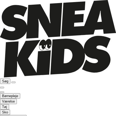
Søg
Børnepleje
Værelse
Tøj
Sko