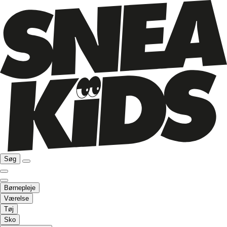
Søg
Børnepleje
Værelse
Tøj
Sko