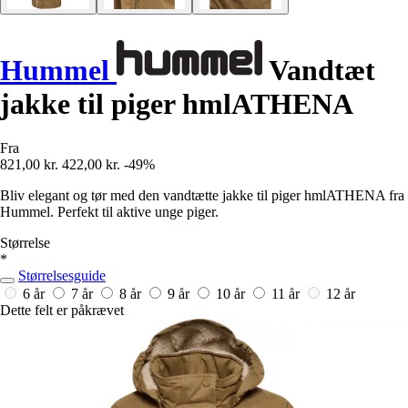
Hummel
Vandtæt
jakke til piger hmlATHENA
Fra
821,00 kr.
422,00 kr.
-49%
Bliv elegant og tør med den vandtætte jakke til piger hmlATHENA fra
Hummel. Perfekt til aktive unge piger.
Størrelse
*
Størrelsesguide
6 år
7 år
8 år
9 år
10 år
11 år
12 år
Dette felt er påkrævet