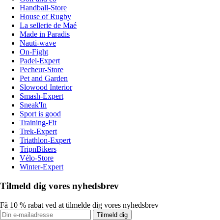
Handball-Store
House of Rugby
La sellerie de Maé
Made in Paradis
Nauti-wave
On-Fight
Padel-Expert
Pecheur-Store
Pet and Garden
Slowood Interior
Smash-Expert
Sneak'In
Sport is good
Training-Fit
Trek-Expert
Triathlon-Expert
TripnBikers
Vélo-Store
Winter-Expert
Tilmeld dig vores nyhedsbrev
Få 10 % rabat ved at tilmelde dig vores nyhedsbrev
Tilmeld dig