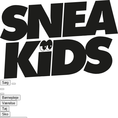
Søg
Børnepleje
Værelse
Tøj
Sko