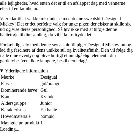
alle lejligheder, hvad enten det er til en afslappet dag med vennerne
eller til en familietur.
Vær klar til at vække misundelse med denne sweatshirt Desigual
Mickey! Det er det perfekte valg for unge piger, der elsker at skille sig
ud og vise deres personlighed. Så tøv ikke med at tilføje denne
hættetrøje til din samling, du vil ikke fortryde det!
Forkæl dig selv med denne sweatshirt til piger Desigual Mickey nu og
lad dig fascinere af dens unikke stil og kvalitetsfinish. Den vil følge dig
i alle dine eventyr og blive hurtigt et uundgåeligt element i din
garderobe. Vent ikke længere, bestil den i dag!
Yderligere information
Mærke
Desigual
Farve
gul/orange
Dominerende farve
Gul
Køn
Kvinde
Aldersgruppe
Junior
Karakteristisk
En hætte
Hovedmateriale
bomuld
Mængde pr. produkt
1
Loading...