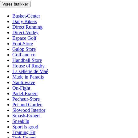
Vores butikker
Basket-Center
Daily Bikers
Direct Running
Direct-Volley
Espace Golf
Foot-Store
Galop Store
Golf and co
Handball-Store
House of Rugby
La sellerie de Maé
Made in Paradis
Nauti-wave
On-Fight
Padel-Expert
Pecheur-Store
Pet and Garden
Slowood Interior
Smash-Expert
Sneak'In
Sport is good
Training-Fit
Trek-Expert