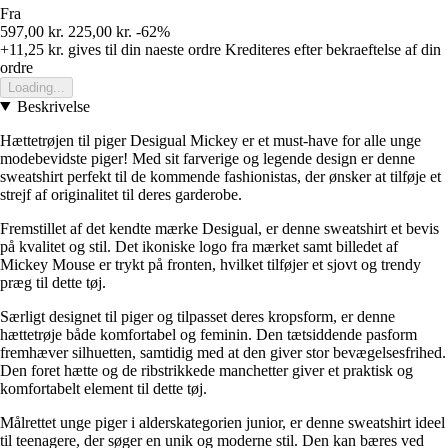
Fra
597,00 kr.
225,00 kr.
-62%
+11,25 kr.
gives til din naeste ordre
Krediteres efter bekraeftelse af din
ordre
Loading...
Beskrivelse
Hættetrøjen til piger Desigual Mickey er et must-have for alle unge
modebevidste piger! Med sit farverige og legende design er denne
sweatshirt perfekt til de kommende fashionistas, der ønsker at tilføje et
strejf af originalitet til deres garderobe.
Fremstillet af det kendte mærke Desigual, er denne sweatshirt et bevis
på kvalitet og stil. Det ikoniske logo fra mærket samt billedet af
Mickey Mouse er trykt på fronten, hvilket tilføjer et sjovt og trendy
præg til dette tøj.
Særligt designet til piger og tilpasset deres kropsform, er denne
hættetrøje både komfortabel og feminin. Den tætsiddende pasform
fremhæver silhuetten, samtidig med at den giver stor bevægelsesfrihed.
Den foret hætte og de ribstrikkede manchetter giver et praktisk og
komfortabelt element til dette tøj.
Målrettet unge piger i alderskategorien junior, er denne sweatshirt ideel
til teenagere, der søger en unik og moderne stil. Den kan bæres ved