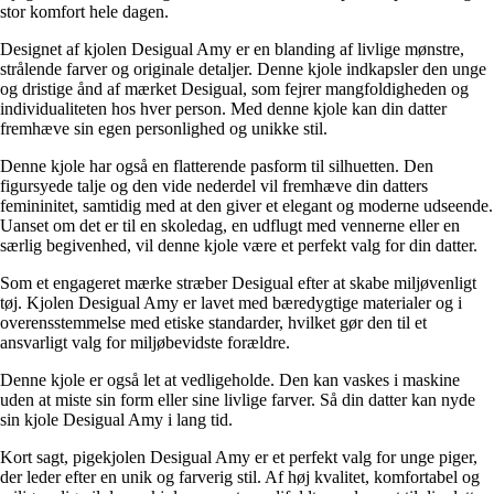
stor komfort hele dagen.
Designet af kjolen Desigual Amy er en blanding af livlige mønstre,
strålende farver og originale detaljer. Denne kjole indkapsler den unge
og dristige ånd af mærket Desigual, som fejrer mangfoldigheden og
individualiteten hos hver person. Med denne kjole kan din datter
fremhæve sin egen personlighed og unikke stil.
Denne kjole har også en flatterende pasform til silhuetten. Den
figursyede talje og den vide nederdel vil fremhæve din datters
femininitet, samtidig med at den giver et elegant og moderne udseende.
Uanset om det er til en skoledag, en udflugt med vennerne eller en
særlig begivenhed, vil denne kjole være et perfekt valg for din datter.
Som et engageret mærke stræber Desigual efter at skabe miljøvenligt
tøj. Kjolen Desigual Amy er lavet med bæredygtige materialer og i
overensstemmelse med etiske standarder, hvilket gør den til et
ansvarligt valg for miljøbevidste forældre.
Denne kjole er også let at vedligeholde. Den kan vaskes i maskine
uden at miste sin form eller sine livlige farver. Så din datter kan nyde
sin kjole Desigual Amy i lang tid.
Kort sagt, pigekjolen Desigual Amy er et perfekt valg for unge piger,
der leder efter en unik og farverig stil. Af høj kvalitet, komfortabel og