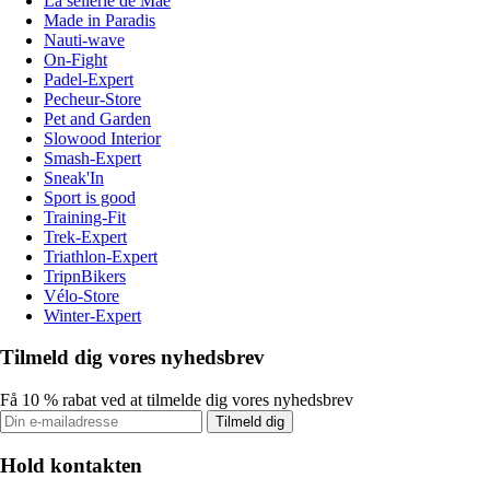
La sellerie de Maé
Made in Paradis
Nauti-wave
On-Fight
Padel-Expert
Pecheur-Store
Pet and Garden
Slowood Interior
Smash-Expert
Sneak'In
Sport is good
Training-Fit
Trek-Expert
Triathlon-Expert
TripnBikers
Vélo-Store
Winter-Expert
Tilmeld dig vores nyhedsbrev
Få 10 % rabat ved at tilmelde dig vores nyhedsbrev
Tilmeld dig
Hold kontakten