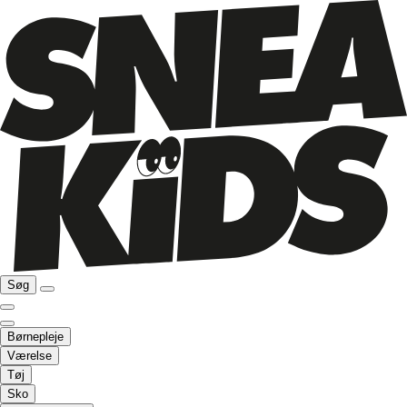
Søg
Børnepleje
Værelse
Tøj
Sko