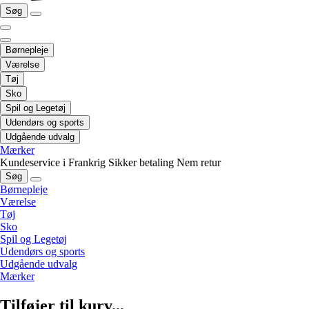
Søg
Børnepleje
Værelse
Tøj
Sko
Spil og Legetøj
Udendørs og sports
Udgående udvalg
Mærker
Kundeservice i Frankrig
Sikker betaling
Nem retur
Søg
Børnepleje
Værelse
Tøj
Sko
Spil og Legetøj
Udendørs og sports
Udgående udvalg
Mærker
Tilføjer til kurv...