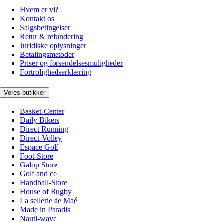
Hvem er vi?
Kontakt os
Salgsbetingelser
Retur & refundering
Juridiske oplysninger
Betalingsmetoder
Priser og forsendelsesmuligheder
Fortrolighedserklæring
Vores butikker
Basket-Center
Daily Bikers
Direct Running
Direct-Volley
Espace Golf
Foot-Store
Galop Store
Golf and co
Handball-Store
House of Rugby
La sellerie de Maé
Made in Paradis
Nauti-wave