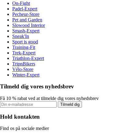
On-Fight
Padel-Expert
Pecheur-Store
Pet and Garden
Slowood Interior
Smash-Expert
Sneak'In
Sport is good
Training-Fit
Trek-Expert
Triathlon-Expert
TripnBikers
Vélo-Store
Winter-Expert
Tilmeld dig vores nyhedsbrev
Få 10 % rabat ved at tilmelde dig vores nyhedsbrev
Tilmeld dig
Hold kontakten
Find os på sociale medier