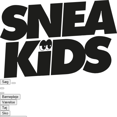
Søg
Børnepleje
Værelse
Tøj
Sko