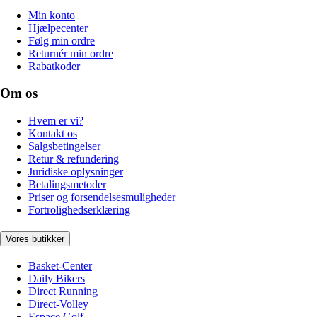
Min konto
Hjælpecenter
Følg min ordre
Returnér min ordre
Rabatkoder
Om os
Hvem er vi?
Kontakt os
Salgsbetingelser
Retur & refundering
Juridiske oplysninger
Betalingsmetoder
Priser og forsendelsesmuligheder
Fortrolighedserklæring
Vores butikker
Basket-Center
Daily Bikers
Direct Running
Direct-Volley
Espace Golf