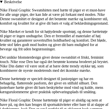
Beskrivelse
Nike Floral Graphic Sweatshirten med hætte til piger er et must-have
for alle unge piger, der kan lide at være på forkant med moden. Nike
Denne sweatshirt er designet af det berømte mærke og kombinerer stil,
komfort og kvalitet for at give dit barn et valg af beklædningsgenstand.
Nike Mærket er kendt for sit højtydende sportstøj, og denne hættetrøje
til piger er ingen undtagelse. Den er fremstillet af materialer af høj
kvalitet og garanterer uovertruffen holdbarhed og komfort. Det bløde,
lette stof føles godt mod huden og giver dit barn mulighed for at
bevæge sig frit uden begrænsninger.
Det unikke blomsterdesign giver denne sweatshirt et friskt, feminint
touch. Nike rose Den har også det berømte komma broderet på brystet.
Nike Din datter vil være stolt af at bære dette trendy stykke tøj, som
kombinerer de nyeste modetrends med det ikoniske mærke.
Denne hættetrøje er specielt designet til juniorpiger og har en
behagelig, flatterende pasform, der giver en stilfuld silhuet. Den
justerbare hætte giver dit barn beskyttelse mod vind og kulde, mens
kængurulommerne giver praktisk opbevaringsplads til småting.
Nike Floral Graphic Denne hættetrøje til piger er alsidig og nem at
have på, og den kan bruges til sportsaktiviteter eller bare til at slappe af
i derhjemme. look Den er også perfekt til et afslappet look sammen