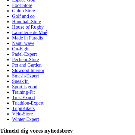
Foot-Store
Galop Store
Golf and co
Handball-Store
House of Rugby
La sellerie de Maé
Made in Paradis
Nauti-wave
On-Fight
Padel-Expert
Pecheur-Store
Pet and Garden
Slowood Interior
Smash-Expert
Sneak'In
Sport is good
Training-Fit
Trek-Expert
Triathlon-Expert
TripnBikers
Vélo-Store
Winter-Expert
Tilmeld dig vores nyhedsbrev