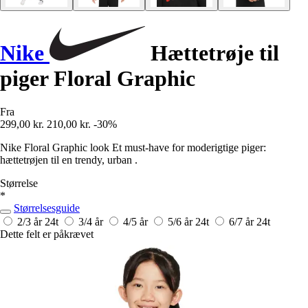
Nike
Hættetrøje til
piger Floral Graphic
Fra
299,00 kr.
210,00 kr.
-30%
Nike Floral Graphic look Et must-have for moderigtige piger:
hættetrøjen til en trendy, urban .
Størrelse
*
Størrelsesguide
2/3 år
24t
3/4 år
4/5 år
5/6 år
24t
6/7 år
24t
Dette felt er påkrævet