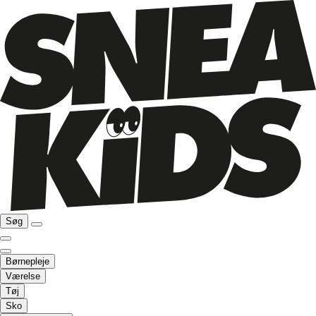
Søg
Børnepleje
Værelse
Tøj
Sko