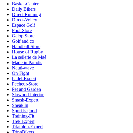
Basket-Center
Daily Bikers
Direct Running
Direct-Volley
Espace Golf
Foot-Store
Galop Store
Golf and co
Handball-Store
House of Rugby
La sellerie de Maé
Made in Paradis
Nauti-wave
On-Fight
Padel-Expert
Pecheur-Store
Pet and Garden
Slowood Interior
Smash-Expert
Sneak'In
Sport is good
Training-Fit
Trek-Expert
Triathlon-Expert
TripnBikers