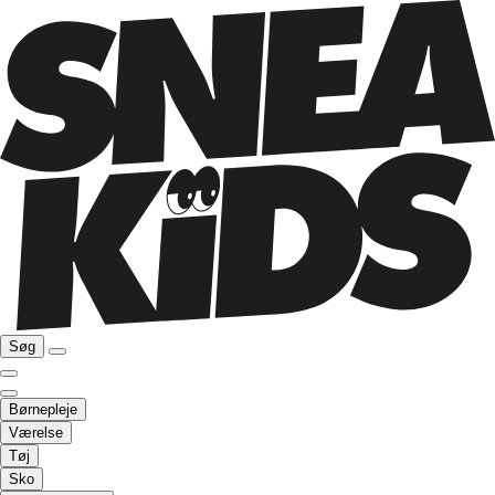
Søg
Børnepleje
Værelse
Tøj
Sko