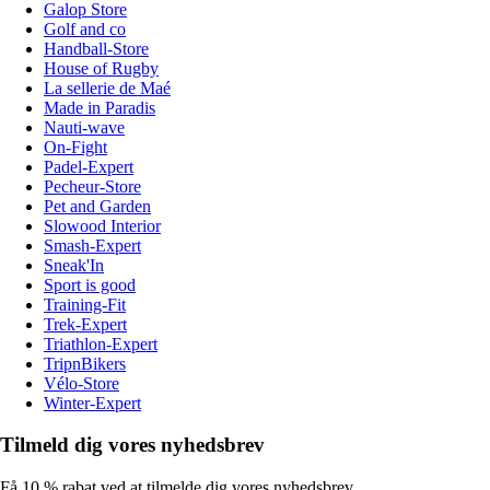
Galop Store
Golf and co
Handball-Store
House of Rugby
La sellerie de Maé
Made in Paradis
Nauti-wave
On-Fight
Padel-Expert
Pecheur-Store
Pet and Garden
Slowood Interior
Smash-Expert
Sneak'In
Sport is good
Training-Fit
Trek-Expert
Triathlon-Expert
TripnBikers
Vélo-Store
Winter-Expert
Tilmeld dig vores nyhedsbrev
Få 10 % rabat ved at tilmelde dig vores nyhedsbrev