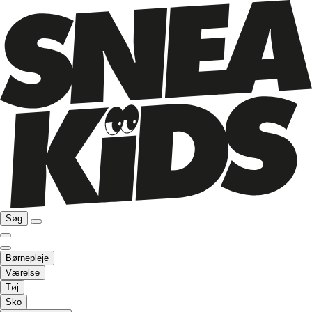
Søg
Børnepleje
Værelse
Tøj
Sko