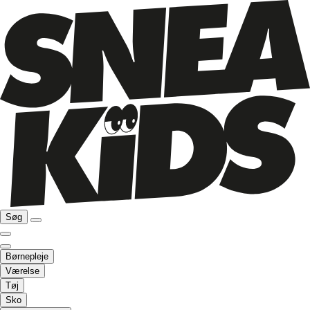
Søg
Børnepleje
Værelse
Tøj
Sko