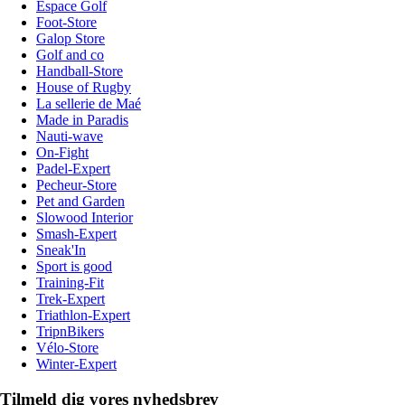
Espace Golf
Foot-Store
Galop Store
Golf and co
Handball-Store
House of Rugby
La sellerie de Maé
Made in Paradis
Nauti-wave
On-Fight
Padel-Expert
Pecheur-Store
Pet and Garden
Slowood Interior
Smash-Expert
Sneak'In
Sport is good
Training-Fit
Trek-Expert
Triathlon-Expert
TripnBikers
Vélo-Store
Winter-Expert
Tilmeld dig vores nyhedsbrev