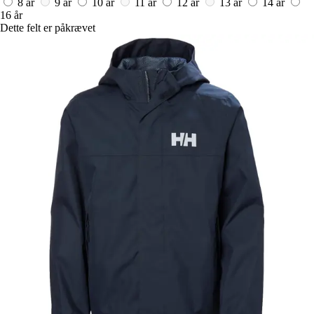
8 år
9 år
10 år
11 år
12 år
13 år
14 år
16 år
Dette felt er påkrævet