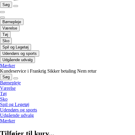
Søg
Børnepleje
Værelse
Tøj
Sko
Spil og Legetøj
Udendørs og sports
Udgående udvalg
Mærker
Kundeservice i Frankrig
Sikker betaling
Nem retur
Søg
Børnepleje
Værelse
Tøj
Sko
Spil og Legetøj
Udendørs og sports
Udgående udvalg
Mærker
Tilføjer til kurv...