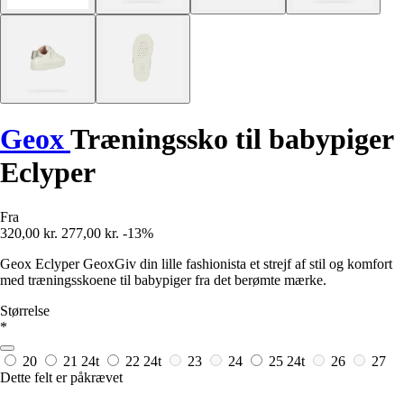
Geox
Træningssko til babypiger
Eclyper
Fra
320,00 kr.
277,00 kr.
-13%
Geox Eclyper GeoxGiv din lille fashionista et strejf af stil og komfort
med træningsskoene til babypiger fra det berømte mærke.
Størrelse
*
20
21
24t
22
24t
23
24
25
24t
26
27
Dette felt er påkrævet