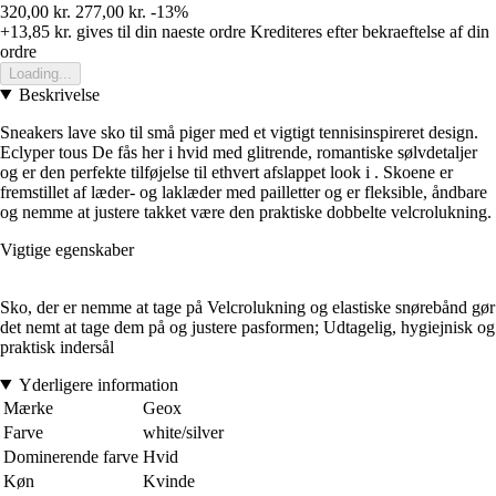
320,00 kr.
277,00 kr.
-13%
+13,85 kr.
gives til din naeste ordre
Krediteres efter bekraeftelse af din
ordre
Loading...
Beskrivelse
Sneakers lave sko til små piger med et vigtigt tennisinspireret design.
Eclyper tous De fås her i hvid med glitrende, romantiske sølvdetaljer
og er den perfekte tilføjelse til ethvert afslappet look i . Skoene er
fremstillet af læder- og laklæder med pailletter og er fleksible, åndbare
og nemme at justere takket være den praktiske dobbelte velcrolukning.
Vigtige egenskaber
Sko, der er nemme at tage på Velcrolukning og elastiske snørebånd gør
det nemt at tage dem på og justere pasformen; Udtagelig, hygiejnisk og
praktisk indersål
Yderligere information
Mærke
Geox
Farve
white/silver
Dominerende farve
Hvid
Køn
Kvinde