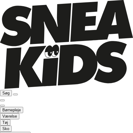
Søg
Børnepleje
Værelse
Tøj
Sko