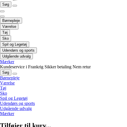
Søg
Børnepleje
Værelse
Tøj
Sko
Spil og Legetøj
Udendørs og sports
Udgående udvalg
Mærker
Kundeservice i Frankrig
Sikker betaling
Nem retur
Søg
Børnepleje
Værelse
Tøj
Sko
Spil og Legetøj
Udendørs og sports
Udgående udvalg
Mærker
Tilføjer til kurv...