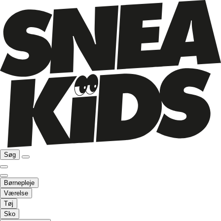
Søg
Børnepleje
Værelse
Tøj
Sko