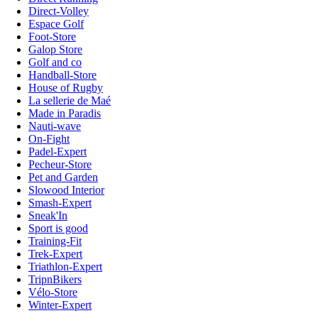
Direct-Volley
Espace Golf
Foot-Store
Galop Store
Golf and co
Handball-Store
House of Rugby
La sellerie de Maé
Made in Paradis
Nauti-wave
On-Fight
Padel-Expert
Pecheur-Store
Pet and Garden
Slowood Interior
Smash-Expert
Sneak'In
Sport is good
Training-Fit
Trek-Expert
Triathlon-Expert
TripnBikers
Vélo-Store
Winter-Expert