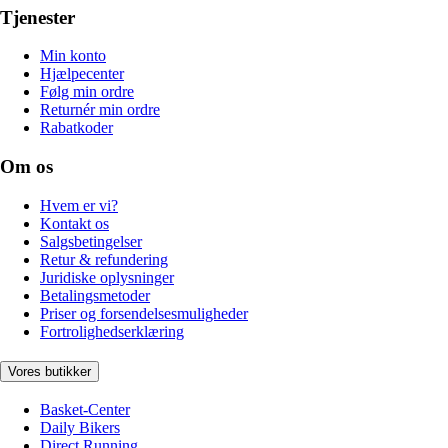
Tjenester
Min konto
Hjælpecenter
Følg min ordre
Returnér min ordre
Rabatkoder
Om os
Hvem er vi?
Kontakt os
Salgsbetingelser
Retur & refundering
Juridiske oplysninger
Betalingsmetoder
Priser og forsendelsesmuligheder
Fortrolighedserklæring
Vores butikker
Basket-Center
Daily Bikers
Direct Running