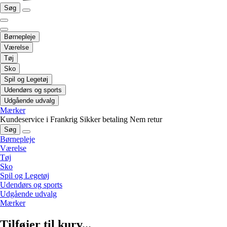
Søg
Børnepleje
Værelse
Tøj
Sko
Spil og Legetøj
Udendørs og sports
Udgående udvalg
Mærker
Kundeservice i Frankrig
Sikker betaling
Nem retur
Søg
Børnepleje
Værelse
Tøj
Sko
Spil og Legetøj
Udendørs og sports
Udgående udvalg
Mærker
Tilføjer til kurv...