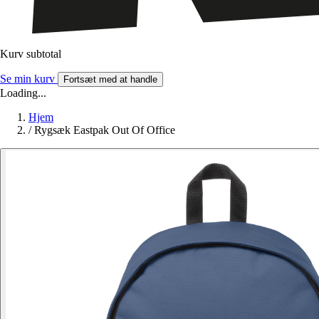
Kurv subtotal
Se min kurv
Fortsæt med at handle
Loading...
Hjem
/
Rygsæk Eastpak Out Of Office