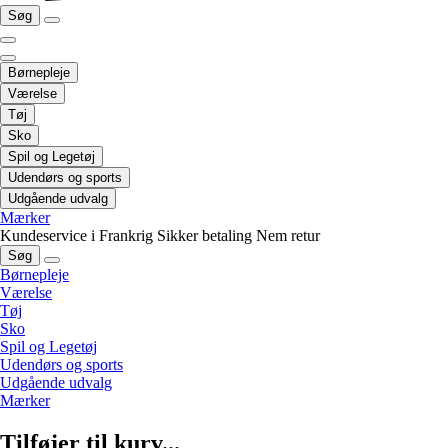
Søg
Børnepleje
Værelse
Tøj
Sko
Spil og Legetøj
Udendørs og sports
Udgående udvalg
Mærker
Kundeservice i Frankrig
Sikker betaling
Nem retur
Søg
Børnepleje
Værelse
Tøj
Sko
Spil og Legetøj
Udendørs og sports
Udgående udvalg
Mærker
Tilføjer til kurv...