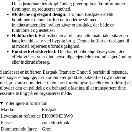
Dens justerbare teleskophåndtag giver optimal komfort under
flytningen og reducerer træthed.
Moderne og elegant design:
Tro mod EastpakÆstetik,
kombinerer denne kuffert en moderne stil med
kvalitetsmaterialer, hvilket giver et produkt, der både er
funktionelt og æstetisk.
Holdbarhed:
Robustheden af de anvendte materialer sikrer en
lang levetid, selv ved hyppig brug. Denne kuffert er designet til
at modstå rejsernes uforudsigelighed.
Forstærket sikkerhed:
Den har et pålideligt låsesystem, der
effektivt beskytter dine personlige ejendele mod utilsigtet åbning
eller indbrudsforsøg.
Samlet set er kufferten Eastpak Tranverz Cnnct S perfekt til rejsende,
der søger et bagage, der kombinerer praktisk, sikkerhed og moderne
design. Uanset om det er til en kort forretningsrejse eller en fritidsrejse,
tilbyder den en pålidelig og behagelig løsning til at transportere dine
essentielle ting på en organiseret måde.
Yderligere information
Mærke
Eastpak
Leverandør reference
EK00094D3W9
Farve
cnnct/top/khaki
Dominerende farve
Grøn