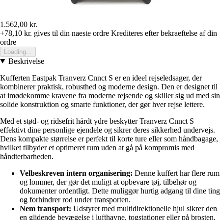
1.562,00 kr.
+78,10 kr.
gives til din naeste ordre
Krediteres efter bekraeftelse af din
ordre
Loading...
Beskrivelse
Kufferten Eastpak Tranverz Cnnct S er en ideel rejseledsager, der
kombinerer praktisk, robusthed og moderne design. Den er designet til
at imødekomme kravene fra moderne rejsende og skiller sig ud med sin
solide konstruktion og smarte funktioner, der gør hver rejse lettere.
Med et stød- og ridsefrit hårdt ydre beskytter Tranverz Cnnct S
effektivt dine personlige ejendele og sikrer deres sikkerhed undervejs.
Dens kompakte størrelse er perfekt til korte ture eller som håndbagage,
hvilket tilbyder et optimeret rum uden at gå på kompromis med
håndterbarheden.
Velbeskreven intern organisering:
Denne kuffert har flere rum
og lommer, der gør det muligt at opbevare tøj, tilbehør og
dokumenter ordentligt. Dette muliggør hurtig adgang til dine ting
og forhindrer rod under transporten.
Nem transport:
Udstyret med multidirektionelle hjul sikrer den
en glidende bevægelse i lufthavne, togstationer eller på brosten.