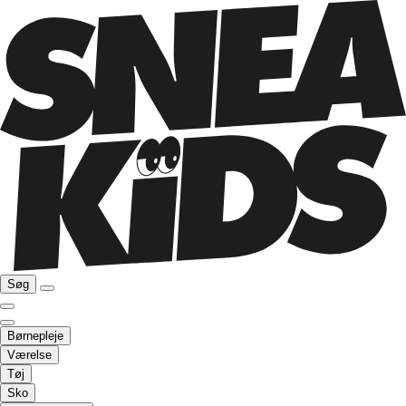
Søg
Børnepleje
Værelse
Tøj
Sko