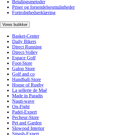
Betalingsmetoder
Priser og forsendelsesmuligheder
Fortrolighedserklæring
Vores butikker
Basket-Center
Daily Bikers
Direct Running
Direct-Volley
Espace Golf
Foot-Store
Galop Store
Golf and co
Handball-Store
House of Rugby
La sellerie de Maé
Made in Paradis
Nauti-wave
On-Fight
Padel-Expert
Pecheur-Store
Pet and Garden
Slowood Interior
Smash-Expert