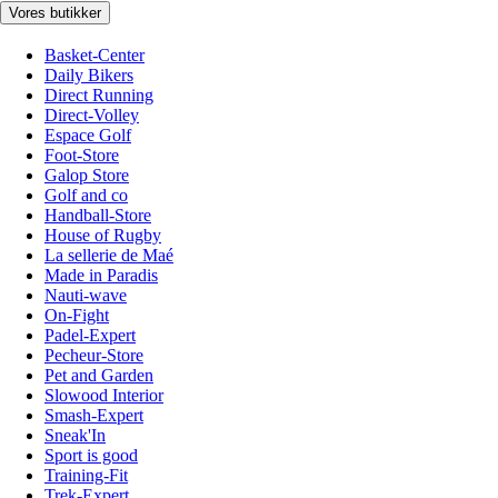
Vores butikker
Basket-Center
Daily Bikers
Direct Running
Direct-Volley
Espace Golf
Foot-Store
Galop Store
Golf and co
Handball-Store
House of Rugby
La sellerie de Maé
Made in Paradis
Nauti-wave
On-Fight
Padel-Expert
Pecheur-Store
Pet and Garden
Slowood Interior
Smash-Expert
Sneak'In
Sport is good
Training-Fit
Trek-Expert