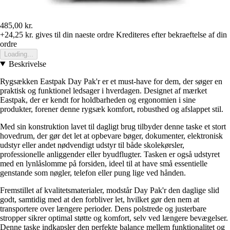
485,00 kr.
+24,25 kr.
gives til din naeste ordre
Krediteres efter bekraeftelse af din
ordre
Loading...
Beskrivelse
Rygsækken Eastpak Day Pak'r er et must-have for dem, der søger en
praktisk og funktionel ledsager i hverdagen. Designet af mærket
Eastpak, der er kendt for holdbarheden og ergonomien i sine
produkter, forener denne rygsæk komfort, robusthed og afslappet stil.
Med sin konstruktion lavet til dagligt brug tilbyder denne taske et stort
hovedrum, der gør det let at opbevare bøger, dokumenter, elektronisk
udstyr eller andet nødvendigt udstyr til både skolekørsler,
professionelle anliggender eller byudflugter. Tasken er også udstyret
med en lynlåslomme på forsiden, ideel til at have små essentielle
genstande som nøgler, telefon eller pung lige ved hånden.
Fremstillet af kvalitetsmaterialer, modstår Day Pak'r den daglige slid
godt, samtidig med at den forbliver let, hvilket gør den nem at
transportere over længere perioder. Dens polstrede og justerbare
stropper sikrer optimal støtte og komfort, selv ved længere bevægelser.
Denne taske indkapsler den perfekte balance mellem funktionalitet og