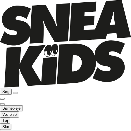
Søg
Børnepleje
Værelse
Tøj
Sko