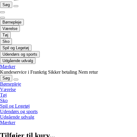
Søg
Børnepleje
Værelse
Tøj
Sko
Spil og Legetøj
Udendørs og sports
Udgående udvalg
Mærker
Kundeservice i Frankrig
Sikker betaling
Nem retur
Søg
Børnepleje
Værelse
Tøj
Sko
Spil og Legetøj
Udendørs og sports
Udgående udvalg
Mærker
Tilføjer til kurv...