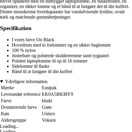
blevet opdateret med en indbygget laptoplomme, en flaskeholder, en
organizer, en sikker lomme og et bånd til at fastgøre det til din kuffert.
Denne monokrome hverdagstaske har vandafvisende lynlåse, ovale
træk og matchende gummibetjeninger.
Specifikation
I vores farve On Black
Hovedrum med to forlommer og en sikker baglomme
100 % nylon
Justerbare og polstrede skulderremme samt rygpanel
Polstret laptoplomme til op til 16 tommer
Sidelomme til flaske
Bånd til at fastgøre til din kuffert
Yderligere information
Mærke
Eastpak
Leverandør reference
EK0A5BKI8Y9
Farve
khaki
Dominerende farve
Grøn
Køn
Unisex
Aldersgruppe
Voksen
Loading...
Loading...