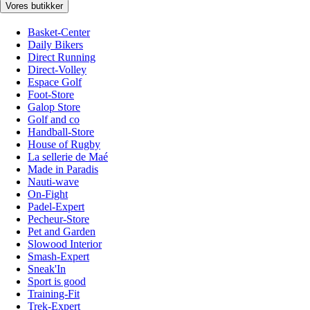
Vores butikker
Basket-Center
Daily Bikers
Direct Running
Direct-Volley
Espace Golf
Foot-Store
Galop Store
Golf and co
Handball-Store
House of Rugby
La sellerie de Maé
Made in Paradis
Nauti-wave
On-Fight
Padel-Expert
Pecheur-Store
Pet and Garden
Slowood Interior
Smash-Expert
Sneak'In
Sport is good
Training-Fit
Trek-Expert