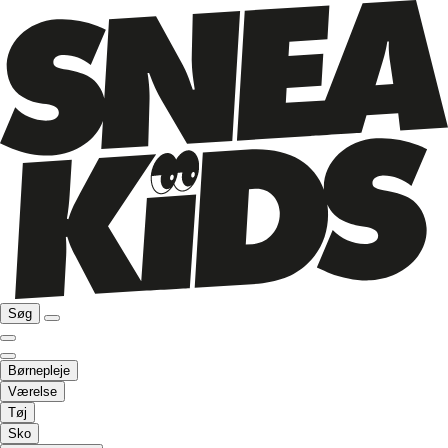
Søg
Børnepleje
Værelse
Tøj
Sko