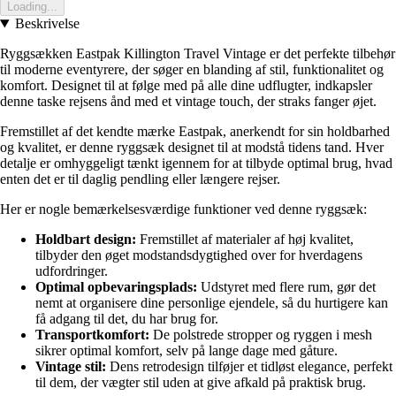
Loading...
Beskrivelse
Ryggsækken Eastpak Killington Travel Vintage er det perfekte tilbehør
til moderne eventyrere, der søger en blanding af stil, funktionalitet og
komfort. Designet til at følge med på alle dine udflugter, indkapsler
denne taske rejsens ånd med et vintage touch, der straks fanger øjet.
Fremstillet af det kendte mærke Eastpak, anerkendt for sin holdbarhed
og kvalitet, er denne ryggsæk designet til at modstå tidens tand. Hver
detalje er omhyggeligt tænkt igennem for at tilbyde optimal brug, hvad
enten det er til daglig pendling eller længere rejser.
Her er nogle bemærkelsesværdige funktioner ved denne ryggsæk:
Holdbart design:
Fremstillet af materialer af høj kvalitet,
tilbyder den øget modstandsdygtighed over for hverdagens
udfordringer.
Optimal opbevaringsplads:
Udstyret med flere rum, gør det
nemt at organisere dine personlige ejendele, så du hurtigere kan
få adgang til det, du har brug for.
Transportkomfort:
De polstrede stropper og ryggen i mesh
sikrer optimal komfort, selv på lange dage med gåture.
Vintage stil:
Dens retrodesign tilføjer et tidløst elegance, perfekt
til dem, der vægter stil uden at give afkald på praktisk brug.