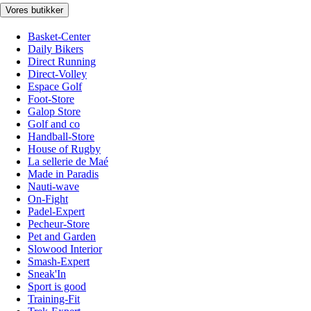
Vores butikker
Basket-Center
Daily Bikers
Direct Running
Direct-Volley
Espace Golf
Foot-Store
Galop Store
Golf and co
Handball-Store
House of Rugby
La sellerie de Maé
Made in Paradis
Nauti-wave
On-Fight
Padel-Expert
Pecheur-Store
Pet and Garden
Slowood Interior
Smash-Expert
Sneak'In
Sport is good
Training-Fit