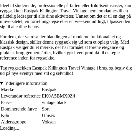
Ideel til studerende, professionelle på farten eller friluftsentusiaster, kan
ryggsækken Eastpak Killington Travel Vintage nemt omdannes til en
pålidelig ledsager til alle dine aktiviteter. Uanset om det er til en dag på
universitetet, en forretningsrejse eller en weekendudflugt, tilpasser den
sig til alle dine behov.
For dem, der værdsætter blandingen af moderne funktionalitet og
klassisk design, skiller denne ryggsæk sig ud som et oplagt valg. Med
Eastpak vælger du et mærke, der har formået at forene elegance og
praktisk brug gennem årtier, hvilket gør hvert produkt til en ægte
reference inden for rygsække.
Tag ryggsækken Eastpak Killington Travel Vintage i brug og begiv dig
ud på nye eventyr med stil og selvtillid!
Yderligere information
Mærke
Eastpak
Leverandør reference
EK0A5BMX0Z4
Farve
vintage black
Dominerende farve
Sort
Køn
Unisex
Aldersgruppe
Voksen
Loading...