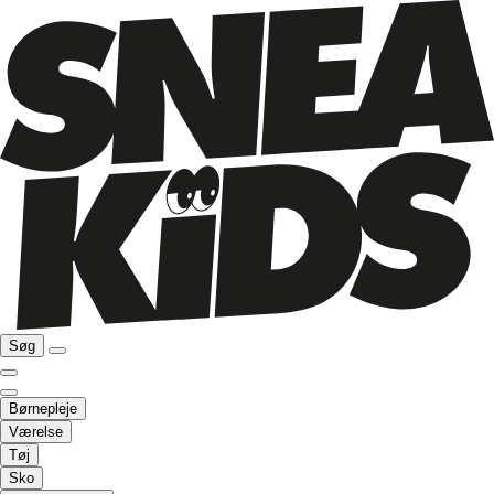
Søg
Børnepleje
Værelse
Tøj
Sko