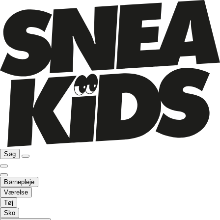
Søg
Børnepleje
Værelse
Tøj
Sko