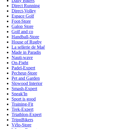
Daily Bikers
Direct Running
Direct-Volley
Espace Golf
Foot-Store
Galop Store
Golf and co
Handball-Store
House of Rugby
La sellerie de Maé
Made in Paradis
Nauti-wave
On-Fight
Padel-Expert
Pecheur-Store
Pet and Garden
Slowood Interior
Smash-Expert
Sneak'In
Sport is good
Training-Fit
Trek-Expert
Triathlon-Expert
TripnBikers
Vélo-Store