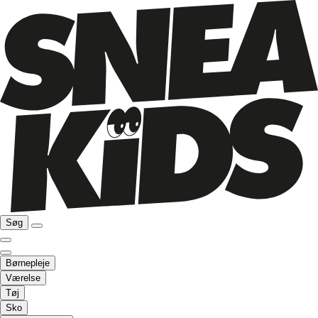
Søg
Børnepleje
Værelse
Tøj
Sko