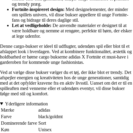
og trendy præg.
Fortnite-inspireret design:
Med designelementer, der minder
om spillets univers, vil disse bukser appellere til unge Fortnite-
fans og bidrage til deres daglige stil.
Let at vedligeholde:
De anvendte materialer er designet til at
være holdbare og nemme at rengøre, perfekte til børn, der elsker
at lege udenfor.
Denne cargo-bukser er ideel til udflugter, udendørs spil eller blot til et
afslappet look i hverdagen. Ved at kombinere funktionalitet, æstetik og
holdbarhed er børne cargo bukserne adidas X Fortnite et must-have i
garderoben for kommende unge fashionistas.
Ved at vælge disse bukser vælger du et tøj, der ikke blot er trendy. Det
afspejler energien og kreativiteten hos de unge generationer, samtidig
med at det opfylder kravene fra en aktiv livsstil. Uanset om det er til en
spilleaften med vennerne eller et udendørs eventyr, vil disse bukser
følge med stil og komfort.
Yderligere information
Mærke
adidas
Farve
black/goldmt
Dominerende farve
Sort
Køn
Unisex