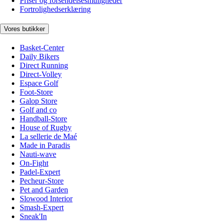
Priser og forsendelsesmuligheder
Fortrolighedserklæring
Vores butikker
Basket-Center
Daily Bikers
Direct Running
Direct-Volley
Espace Golf
Foot-Store
Galop Store
Golf and co
Handball-Store
House of Rugby
La sellerie de Maé
Made in Paradis
Nauti-wave
On-Fight
Padel-Expert
Pecheur-Store
Pet and Garden
Slowood Interior
Smash-Expert
Sneak'In