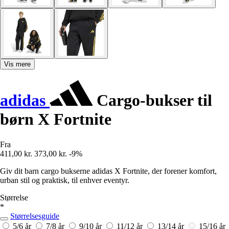
Vis mere
adidas
Cargo-bukser til
børn X Fortnite
Fra
411,00 kr.
373,00 kr.
-9%
Giv dit barn cargo bukserne adidas X Fortnite, der forener komfort,
urban stil og praktisk, til enhver eventyr.
Størrelse
*
Størrelsesguide
5/6 år
7/8 år
9/10 år
11/12 år
13/14 år
15/16 år