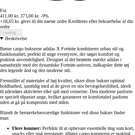
Fra
411,00 kr.
373,00 kr.
-9%
+18,65 kr.
gives til din naeste ordre
Krediteres efter bekraeftelse af din
ordre
Loading...
Beskrivelse
Børne cargo bukserne adidas X Fortnite kombinerer urban stil og
funktionalitet, perfekt til unge eventyrere, der søger komfort og
praktisk anvendelighed. Designet af det berømte mærke adidas i
samarbejde med det dynamiske Fortnite-univers, indkapsler dette tøj
den legende ånd og den moderne stil.
Fremstillet af materialer af høj kvalitet, sikrer disse bukser optimal
holdbarhed, samtidig med at de giver en stor bevægelsesfrihed, ideelt
til udendørs aktiviteter eller spil med vennerne. Den moderne pasform
er specielt tilpasset unge, hvilket garanterer en komfortabel pasform
uden at gå på kompromis med stilen.
Blandt de bemærkelsesværdige funktioner ved disse bukser finder
man:
Flere lommer:
Perfekte til at opbevare essentielle ting som kort,
snacks eller små genstande, tilføjer cargo-lommerne et praktisk