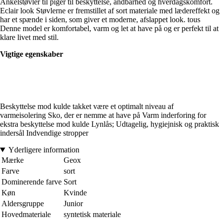
Ankelstøvler til piger til beskyttelse, åndbarhed og hverdagskomfort.
Eclair look Støvlerne er fremstillet af sort materiale med lædereffekt og
har et spænde i siden, som giver et moderne, afslappet look. tous
Denne model er komfortabel, varm og let at have på og er perfekt til at
klare livet med stil.
Vigtige egenskaber
Beskyttelse mod kulde takket være et optimalt niveau af
varmeisolering Sko, der er nemme at have på Varm inderforing for
ekstra beskyttelse mod kulde Lynlås; Udtagelig, hygiejnisk og praktisk
indersål Indvendige stropper
Yderligere information
Mærke
Geox
Farve
sort
Dominerende farve
Sort
Køn
Kvinde
Aldersgruppe
Junior
Hovedmateriale
syntetisk materiale