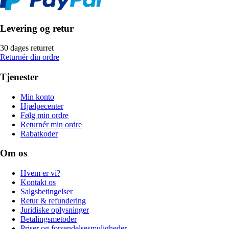
Levering og retur
30 dages returret
Returnér din ordre
Tjenester
Min konto
Hjælpecenter
Følg min ordre
Returnér min ordre
Rabatkoder
Om os
Hvem er vi?
Kontakt os
Salgsbetingelser
Retur & refundering
Juridiske oplysninger
Betalingsmetoder
Priser og forsendelsesmuligheder