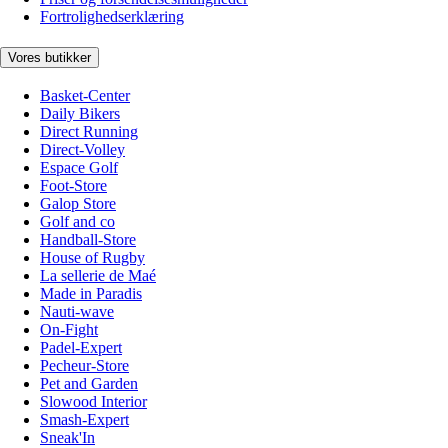
Fortrolighedserklæring
Vores butikker
Basket-Center
Daily Bikers
Direct Running
Direct-Volley
Espace Golf
Foot-Store
Galop Store
Golf and co
Handball-Store
House of Rugby
La sellerie de Maé
Made in Paradis
Nauti-wave
On-Fight
Padel-Expert
Pecheur-Store
Pet and Garden
Slowood Interior
Smash-Expert
Sneak'In