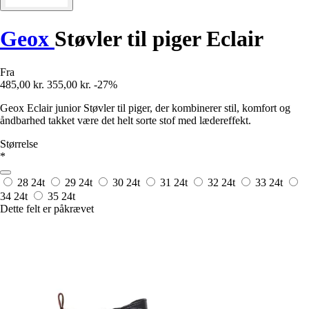
Geox
Støvler til piger Eclair
Fra
485,00 kr.
355,00 kr.
-27%
Geox Eclair junior Støvler til piger, der kombinerer stil, komfort og
åndbarhed takket være det helt sorte stof med lædereffekt.
Størrelse
*
28
24t
29
24t
30
24t
31
24t
32
24t
33
24t
34
24t
35
24t
Dette felt er påkrævet