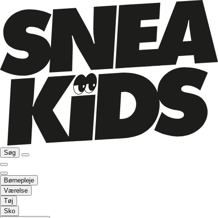
Søg
Børnepleje
Værelse
Tøj
Sko