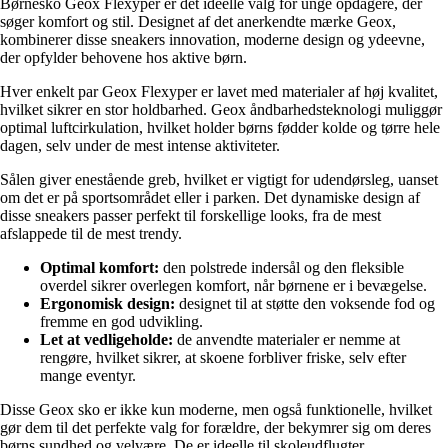
Børnesko Geox Flexyper er det ideelle valg for unge opdagere, der
søger komfort og stil. Designet af det anerkendte mærke Geox,
kombinerer disse sneakers innovation, moderne design og ydeevne,
der opfylder behovene hos aktive børn.
Hver enkelt par Geox Flexyper er lavet med materialer af høj kvalitet,
hvilket sikrer en stor holdbarhed. Geox åndbarhedsteknologi muliggør
optimal luftcirkulation, hvilket holder børns fødder kolde og tørre hele
dagen, selv under de mest intense aktiviteter.
Sålen giver enestående greb, hvilket er vigtigt for udendørsleg, uanset
om det er på sportsområdet eller i parken. Det dynamiske design af
disse sneakers passer perfekt til forskellige looks, fra de mest
afslappede til de mest trendy.
Optimal komfort:
den polstrede indersål og den fleksible
overdel sikrer overlegen komfort, når børnene er i bevægelse.
Ergonomisk design:
designet til at støtte den voksende fod og
fremme en god udvikling.
Let at vedligeholde:
de anvendte materialer er nemme at
rengøre, hvilket sikrer, at skoene forbliver friske, selv efter
mange eventyr.
Disse Geox sko er ikke kun moderne, men også funktionelle, hvilket
gør dem til det perfekte valg for forældre, der bekymrer sig om deres
børns sundhed og velvære. De er ideelle til skoleudflugter,