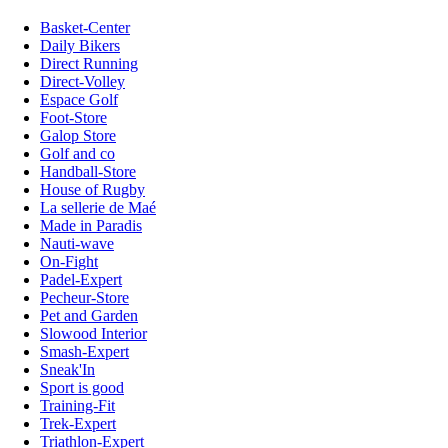
Basket-Center
Daily Bikers
Direct Running
Direct-Volley
Espace Golf
Foot-Store
Galop Store
Golf and co
Handball-Store
House of Rugby
La sellerie de Maé
Made in Paradis
Nauti-wave
On-Fight
Padel-Expert
Pecheur-Store
Pet and Garden
Slowood Interior
Smash-Expert
Sneak'In
Sport is good
Training-Fit
Trek-Expert
Triathlon-Expert