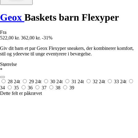
Geox
Baskets barn Flexyper
Fra
522,00 kr.
362,00 kr.
-31%
Giv dit barn et par Geox Flexyper sneakers, der kombinerer komfort,
stil og ydeevne til unge eventyrere i bevægelse.
Størrelse
*
28
24t
29
24t
30
24t
31
24t
32
24t
33
24t
34
35
36
37
38
39
Dette felt er påkrævet