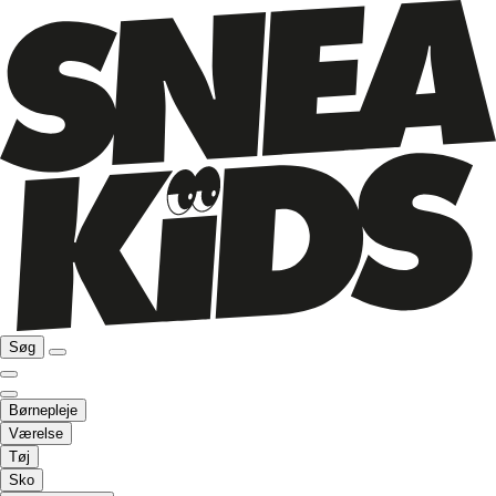
Søg
Børnepleje
Værelse
Tøj
Sko