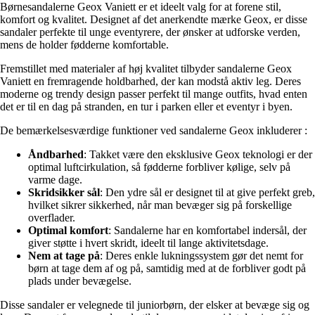
Børnesandalerne Geox Vaniett er et ideelt valg for at forene stil,
komfort og kvalitet. Designet af det anerkendte mærke Geox, er disse
sandaler perfekte til unge eventyrere, der ønsker at udforske verden,
mens de holder fødderne komfortable.
Fremstillet med materialer af høj kvalitet tilbyder sandalerne Geox
Vaniett en fremragende holdbarhed, der kan modstå aktiv leg. Deres
moderne og trendy design passer perfekt til mange outfits, hvad enten
det er til en dag på stranden, en tur i parken eller et eventyr i byen.
De bemærkelsesværdige funktioner ved sandalerne Geox inkluderer :
Åndbarhed
: Takket være den eksklusive Geox teknologi er der
optimal luftcirkulation, så fødderne forbliver kølige, selv på
varme dage.
Skridsikker sål
: Den ydre sål er designet til at give perfekt greb,
hvilket sikrer sikkerhed, når man bevæger sig på forskellige
overflader.
Optimal komfort
: Sandalerne har en komfortabel indersål, der
giver støtte i hvert skridt, ideelt til lange aktivitetsdage.
Nem at tage på
: Deres enkle lukningssystem gør det nemt for
børn at tage dem af og på, samtidig med at de forbliver godt på
plads under bevægelse.
Disse sandaler er velegnede til juniorbørn, der elsker at bevæge sig og