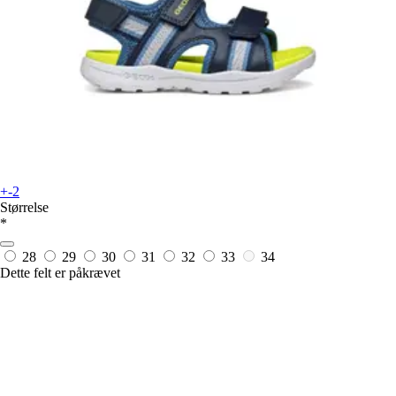
+-2
Størrelse
*
28
29
30
31
32
33
34
Dette felt er påkrævet