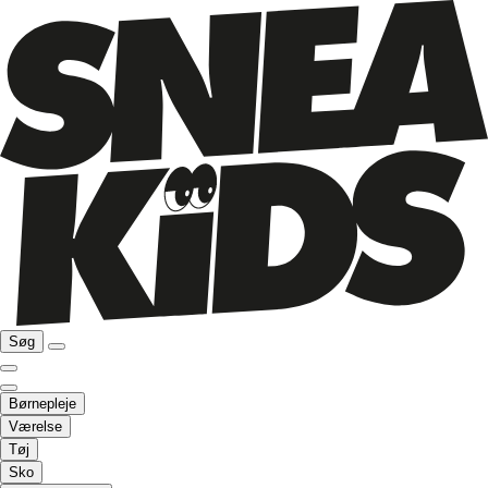
Søg
Børnepleje
Værelse
Tøj
Sko