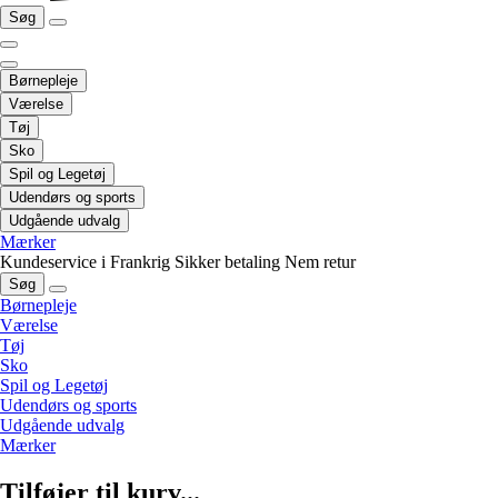
Søg
Børnepleje
Værelse
Tøj
Sko
Spil og Legetøj
Udendørs og sports
Udgående udvalg
Mærker
Kundeservice i Frankrig
Sikker betaling
Nem retur
Søg
Børnepleje
Værelse
Tøj
Sko
Spil og Legetøj
Udendørs og sports
Udgående udvalg
Mærker
Tilføjer til kurv...