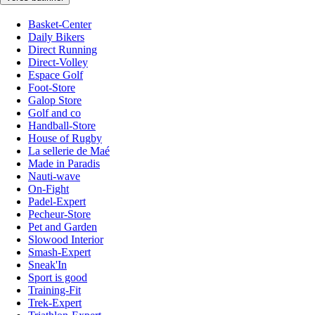
Basket-Center
Daily Bikers
Direct Running
Direct-Volley
Espace Golf
Foot-Store
Galop Store
Golf and co
Handball-Store
House of Rugby
La sellerie de Maé
Made in Paradis
Nauti-wave
On-Fight
Padel-Expert
Pecheur-Store
Pet and Garden
Slowood Interior
Smash-Expert
Sneak'In
Sport is good
Training-Fit
Trek-Expert