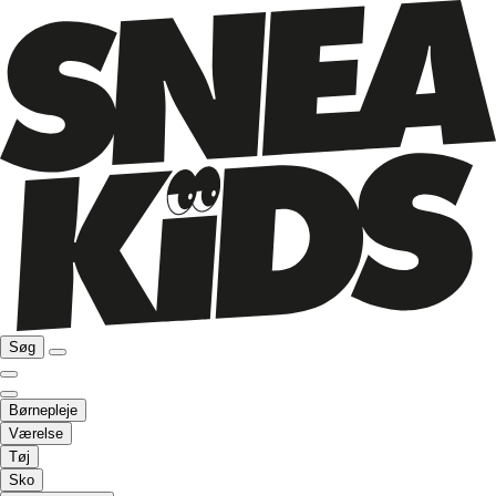
Søg
Børnepleje
Værelse
Tøj
Sko