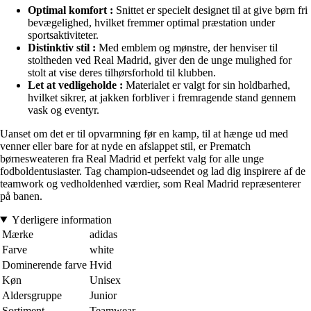
Optimal komfort :
Snittet er specielt designet til at give børn fri
bevægelighed, hvilket fremmer optimal præstation under
sportsaktiviteter.
Distinktiv stil :
Med emblem og mønstre, der henviser til
stoltheden ved Real Madrid, giver den de unge mulighed for
stolt at vise deres tilhørsforhold til klubben.
Let at vedligeholde :
Materialet er valgt for sin holdbarhed,
hvilket sikrer, at jakken forbliver i fremragende stand gennem
vask og eventyr.
Uanset om det er til opvarmning før en kamp, til at hænge ud med
venner eller bare for at nyde en afslappet stil, er Prematch
børnesweateren fra Real Madrid et perfekt valg for alle unge
fodboldentusiaster. Tag champion-udseendet og lad dig inspirere af de
teamwork og vedholdenhed værdier, som Real Madrid repræsenterer
på banen.
Yderligere information
Mærke
adidas
Farve
white
Dominerende farve
Hvid
Køn
Unisex
Aldersgruppe
Junior
Sortiment
Teamwear