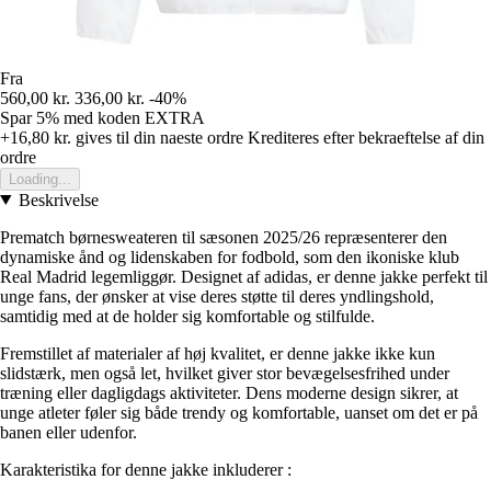
Fra
560,00 kr.
336,00 kr.
-40%
Spar 5%
med koden
EXTRA
+16,80 kr.
gives til din naeste ordre
Krediteres efter bekraeftelse af din
ordre
Loading...
Beskrivelse
Prematch børnesweateren til sæsonen 2025/26 repræsenterer den
dynamiske ånd og lidenskaben for fodbold, som den ikoniske klub
Real Madrid legemliggør. Designet af adidas, er denne jakke perfekt til
unge fans, der ønsker at vise deres støtte til deres yndlingshold,
samtidig med at de holder sig komfortable og stilfulde.
Fremstillet af materialer af høj kvalitet, er denne jakke ikke kun
slidstærk, men også let, hvilket giver stor bevægelsesfrihed under
træning eller dagligdags aktiviteter. Dens moderne design sikrer, at
unge atleter føler sig både trendy og komfortable, uanset om det er på
banen eller udenfor.
Karakteristika for denne jakke inkluderer :