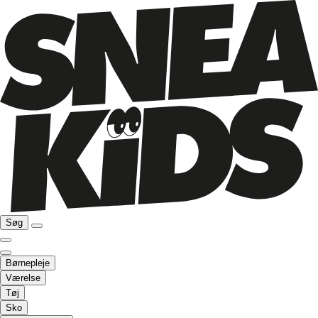
Søg
Børnepleje
Værelse
Tøj
Sko