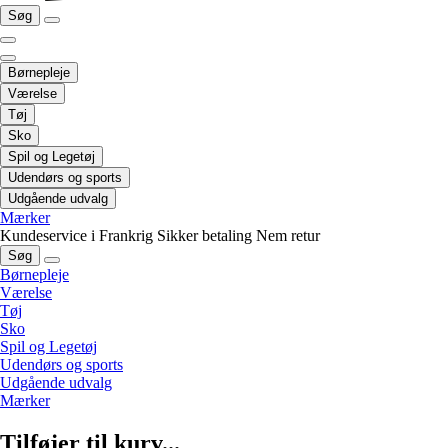
Søg
Børnepleje
Værelse
Tøj
Sko
Spil og Legetøj
Udendørs og sports
Udgående udvalg
Mærker
Kundeservice i Frankrig
Sikker betaling
Nem retur
Søg
Børnepleje
Værelse
Tøj
Sko
Spil og Legetøj
Udendørs og sports
Udgående udvalg
Mærker
Tilføjer til kurv...