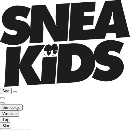
Søg
Børnepleje
Værelse
Tøj
Sko