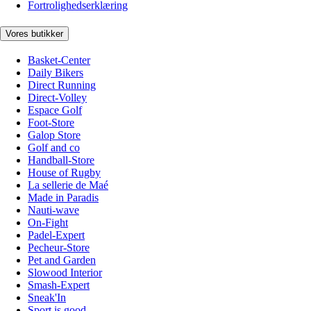
Fortrolighedserklæring
Vores butikker
Basket-Center
Daily Bikers
Direct Running
Direct-Volley
Espace Golf
Foot-Store
Galop Store
Golf and co
Handball-Store
House of Rugby
La sellerie de Maé
Made in Paradis
Nauti-wave
On-Fight
Padel-Expert
Pecheur-Store
Pet and Garden
Slowood Interior
Smash-Expert
Sneak'In
Sport is good