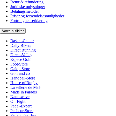
Retur & refundering
Juridiske oplysninger
Betalingsmetoder
Priser og forsendelsesmuligheder
Fortrolighedserklæring
Vores butikker
Basket-Center
Daily Bikers
Direct Running
Direct-Volley
Espace Golf
Foot-Store
Galop Store
Golf and co
Handball-Store
House of Rugby
La sellerie de Maé
Made in Paradis
Nauti-wave
On-Fight
Padel-Expert
Pecheur-Store
Pet and Garden