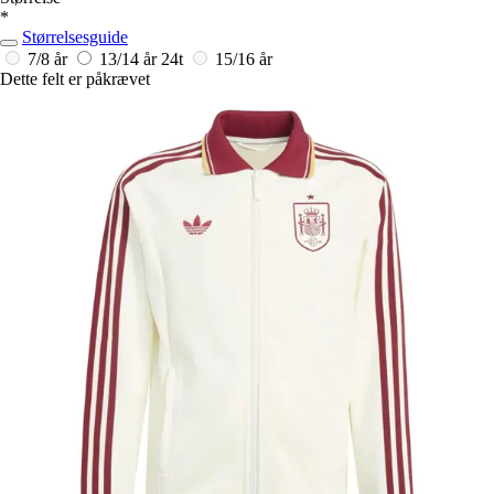
*
Størrelsesguide
7/8 år
13/14 år
24t
15/16 år
Dette felt er påkrævet