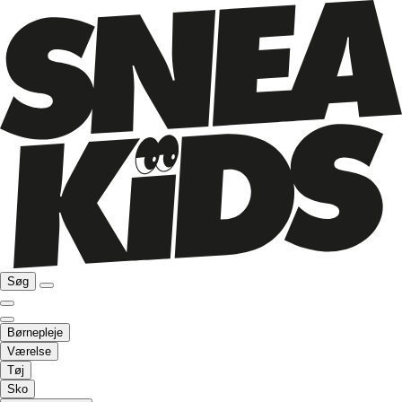
Søg
Børnepleje
Værelse
Tøj
Sko