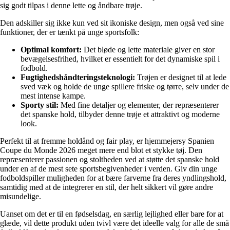
sig godt tilpas i denne lette og åndbare trøje.
Den adskiller sig ikke kun ved sit ikoniske design, men også ved sine
funktioner, der er tænkt på unge sportsfolk:
Optimal komfort:
Det bløde og lette materiale giver en stor
bevægelsesfrihed, hvilket er essentielt for det dynamiske spil i
fodbold.
Fugtighedshåndteringsteknologi:
Trøjen er designet til at lede
sved væk og holde de unge spillere friske og tørre, selv under de
mest intense kampe.
Sporty stil:
Med fine detaljer og elementer, der repræsenterer
det spanske hold, tilbyder denne trøje et attraktivt og moderne
look.
Perfekt til at fremme holdånd og fair play, er hjemmejersy Spanien
Coupe du Monde 2026 meget mere end blot et stykke tøj. Den
repræsenterer passionen og stoltheden ved at støtte det spanske hold
under en af de mest sete sportsbegivenheder i verden. Giv din unge
fodboldspiller muligheden for at bære farverne fra deres yndlingshold,
samtidig med at de integrerer en stil, der helt sikkert vil gøre andre
misundelige.
Uanset om det er til en fødselsdag, en særlig lejlighed eller bare for at
glæde, vil dette produkt uden tvivl være det ideelle valg for alle de små