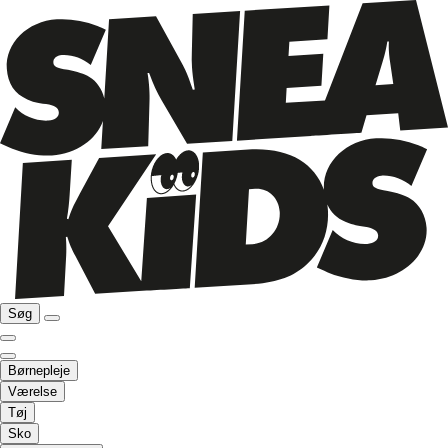
Søg
Børnepleje
Værelse
Tøj
Sko