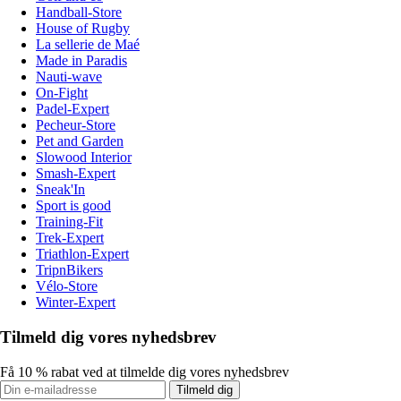
Handball-Store
House of Rugby
La sellerie de Maé
Made in Paradis
Nauti-wave
On-Fight
Padel-Expert
Pecheur-Store
Pet and Garden
Slowood Interior
Smash-Expert
Sneak'In
Sport is good
Training-Fit
Trek-Expert
Triathlon-Expert
TripnBikers
Vélo-Store
Winter-Expert
Tilmeld dig vores nyhedsbrev
Få 10 % rabat ved at tilmelde dig vores nyhedsbrev
Tilmeld dig