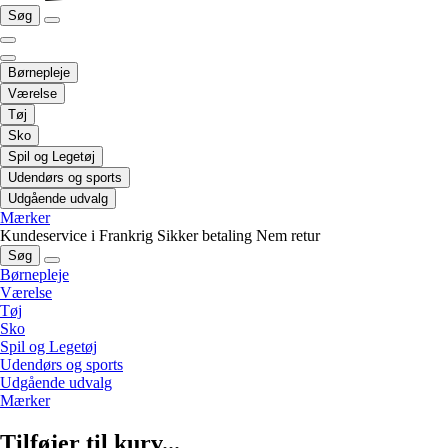
Søg
Børnepleje
Værelse
Tøj
Sko
Spil og Legetøj
Udendørs og sports
Udgående udvalg
Mærker
Kundeservice i Frankrig
Sikker betaling
Nem retur
Søg
Børnepleje
Værelse
Tøj
Sko
Spil og Legetøj
Udendørs og sports
Udgående udvalg
Mærker
Tilføjer til kurv...