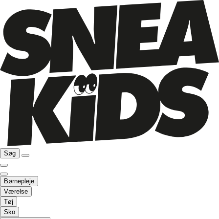
Søg
Børnepleje
Værelse
Tøj
Sko