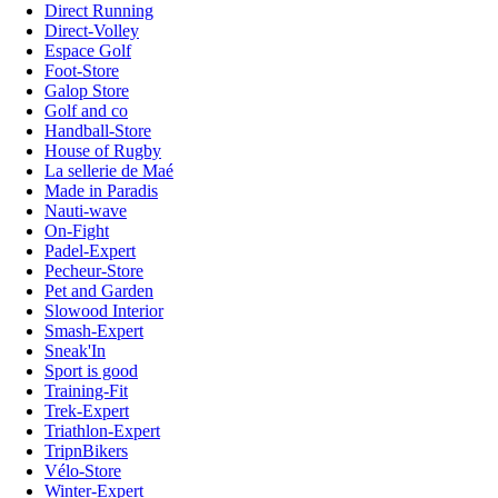
Direct Running
Direct-Volley
Espace Golf
Foot-Store
Galop Store
Golf and co
Handball-Store
House of Rugby
La sellerie de Maé
Made in Paradis
Nauti-wave
On-Fight
Padel-Expert
Pecheur-Store
Pet and Garden
Slowood Interior
Smash-Expert
Sneak'In
Sport is good
Training-Fit
Trek-Expert
Triathlon-Expert
TripnBikers
Vélo-Store
Winter-Expert