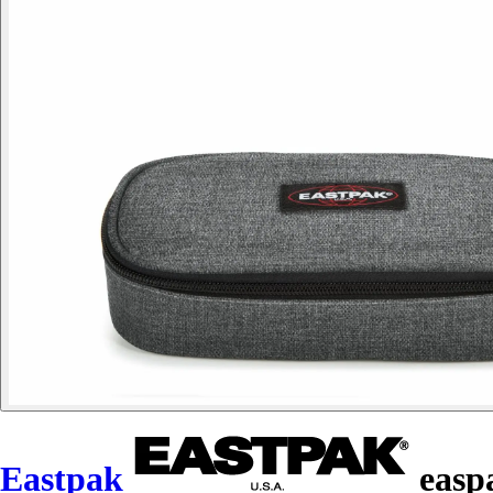
Eastpak
easpa