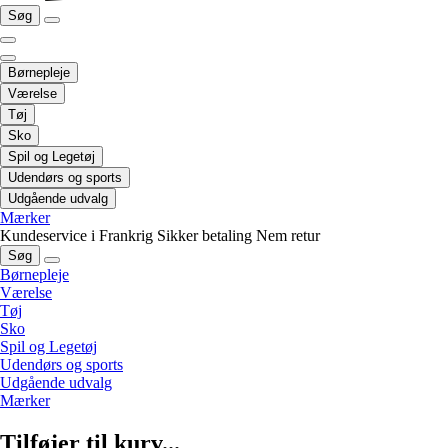
Søg
Børnepleje
Værelse
Tøj
Sko
Spil og Legetøj
Udendørs og sports
Udgående udvalg
Mærker
Kundeservice i Frankrig
Sikker betaling
Nem retur
Søg
Børnepleje
Værelse
Tøj
Sko
Spil og Legetøj
Udendørs og sports
Udgående udvalg
Mærker
Tilføjer til kurv...